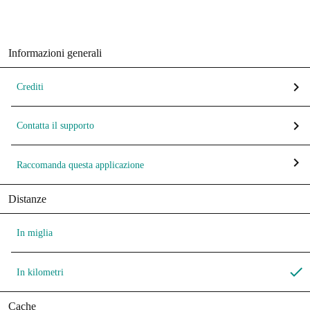
Informazioni generali
chevron_right
Crediti
chevron_right
Contatta il supporto
chevron_right
Raccomanda questa applicazione
Distanze
In miglia
done
In kilometri
Cache