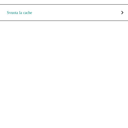
chevron_right
Svuota la cache